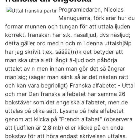
Programledaren, Nicolas
Manuguerra, förklarar hur du
formar munnen och tungan för att uttala ljuden
korrekt. franskan har s.k. nasalljud, dvs näsljud;
detta gäller ord med n och m i denna uttalshjälp
har jag skrivit t.ex. sääää(n)k det betyder att
man ska uttala ett långt ä-ljud och påbörja
uttalet av n men innan man gör det så ångrar
man sig; (säger man sänk så är det nästan rätt
och kan vara begripligt) Franska alfabetet - Uttal
och mer Den franska alfabetet har samma 26
bokstäver som det engelska alfabetet, men de
uttalas på olika sätt. Lyssna på hela alfabetet
genom att klicka på “French alfabet” (observera
att ljudfilen är 2,8 mb) eller klicka på en enda
bokstav för att höra endast skrivelsen uttalas.