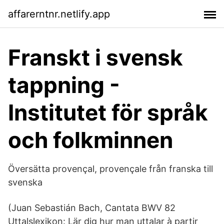
affarerntnr.netlify.app
Franskt i svensk
tappning -
Institutet för språk
och folkminnen
Översätta provençal, provençale från franska till
svenska
(Juan Sebastián Bach, Cantata BWV 82
Uttalslexikon: Lär dig hur man uttalar à partir