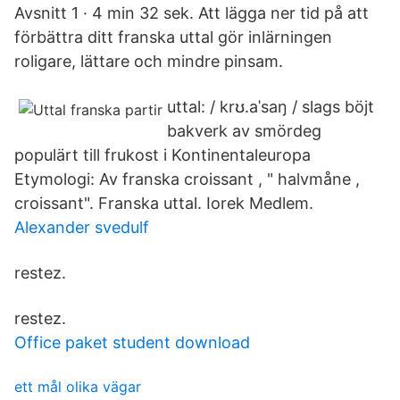
Avsnitt 1 · 4 min 32 sek. Att lägga ner tid på att
förbättra ditt franska uttal gör inlärningen
roligare, lättare och mindre pinsam.
uttal: / krʊ.aˈsaŋ / slags böjt
bakverk av smördeg
populärt till frukost i Kontinentaleuropa
Etymologi: Av franska croissant , " halvmåne ,
croissant". Franska uttal. Iorek Medlem.
Alexander svedulf
restez.
restez.
Office paket student download
ett mål olika vägar