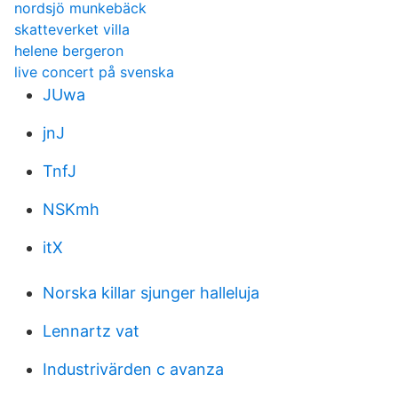
nordsjö munkebäck
skatteverket villa
helene bergeron
live concert på svenska
JUwa
jnJ
TnfJ
NSKmh
itX
Norska killar sjunger halleluja
Lennartz vat
Industrivärden c avanza